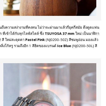
ถึงความสง่างามที่คงทน ไม่ว่าจะผ่านมาแล้วกี่ยุคกี่สมัย ดึงดูดแฟน
่เข้าได้กับทุกไลฟ์สไตล์ ซึ่ง
TSUYOSA 37 mm
ใหม่ เป็นนาฬิกา
2 สี ใหม่สะดุดตา
Pastel Pink
(NJ0200-50Z) สีชมพูอ่อน มองแล้ว
ลลิ่งโก้หรู รวมถึงอีก 1 สีฮิตของแบรนด์
Ice Blue
(NJ0200-50L) สี