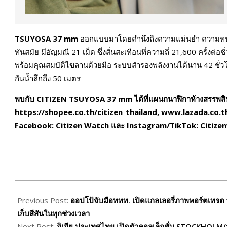
TSUYOSA 37 mm
ออกแบบมาโดยคำนึงถึงความแม่นยำ ความทนทา
ทันสมัย มีอัญมณี 21 เม็ด ซึ่งสั่นสะเทือนที่ความถี่ 21,600 ครั้งต
พร้อมคุณสมบัติไขลานด้วยมือ ระบบสำรองพลังงานได้นาน 42 ชั่วโมง 
กันน้ำลึกถึง 50 เมตร
พบกับ
CITIZEN TSUYOSA 37 mm
ได้ที่แผนกนาฬิกาห้างสรรพสิ
https://shopee.co.th/citizen_thailand
,
www.lazada.co.th
Facebook: Citizen Watch
และ Instagram/TikTok: Citizenw
2025-
04-
Previous Post:
ออปโป้จับมือททท. เปิดแกลเลอรี่ภาพพอร์ตเทรต 
17
เก็บสีสันในทุกช่วงเวลา
Next Post:
อิเกีย ประเทศไทย เปิดตัวคอลเล็กชั่น STOCKHOLM/