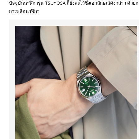
ปัจจุบันนาฬิการุ่น TSUYOSA ก็ยังคงไว้ซึ่งเอกลักษณ์ดังกล่าว ด้
การผลิตนาฬิกา