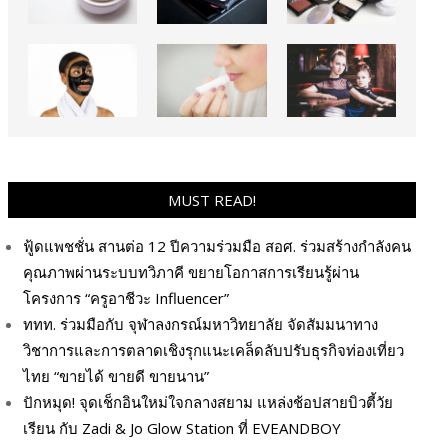
MUST READ!
ฟู้ดแพชชั่น สานต่อ 12 ปีความร่วมมือ สอศ. ร่วมสร้างกำลังคน
คุณภาพผ่านระบบทวิภาคี ขยายโอกาสการเรียนรู้ผ่าน
โครงการ “ครูอาชีวะ Influencer”
ททท. ร่วมมือกับ จุฬาลงกรณ์มหาวิทยาลัย จัดสัมมนาทาง
วิชาการและการตลาดเชิงรุกแนะเคล็ดลับปรับธุรกิจท่องเที่ยว
ไทย “ขายได้ ขายดี ขายนาน”
ปักหมุด! จุดเช็กอินใหม่ใจกลางสยาม แหล่งช้อปสายบิวตี้วัย
เรียน กับ Zadi & Jo Glow Station ที่ EVEANDBOY