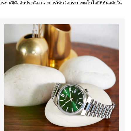
วยการงานฝีมืออันประณีต และการใช้นวัตกรรมเทคโนโลยีที่ทันสมัยใน