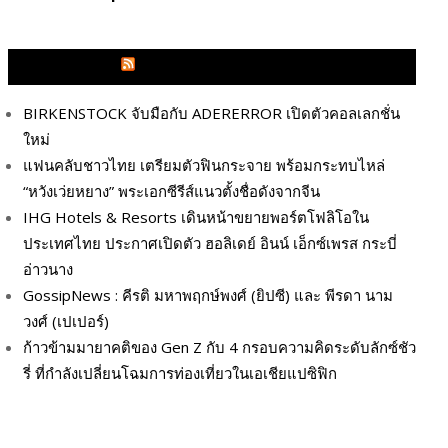
GLITZMAGAZINES.COM
BIRKENSTOCK จับมือกับ ADERERROR เปิดตัวคอลเลกชั่น
ใหม่
แฟนคลับชาวไทย เตรียมตัวฟินกระจาย พร้อมกระทบไหล่
“หวังเว่ยหยาง” พระเอกซีรีส์แนวตั้งชื่อดังจากจีน
IHG Hotels & Resorts เดินหน้าขยายพอร์ตโฟลิโอใน
ประเทศไทย ประกาศเปิดตัว ฮอลิเดย์ อินน์ เอ็กซ์เพรส กระบี่
อ่าวนาง
GossipNews : คีรติ มหาพฤกษ์พงศ์ (ยิปซี) และ พีรดา นาม
วงศ์ (เปเปอร์)
ก้าวข้ามมายาคติของ Gen Z กับ 4 กรอบความคิดระดับลักซ์ชัว
รี่ ที่กำลังเปลี่ยนโฉมการท่องเที่ยวในเอเชียแปซิฟิก