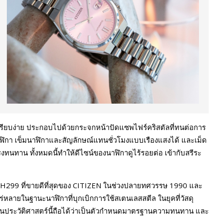
รียบง่าย ประกอบไปด้วยกระจกหน้าปัดแซพไฟร์คริสตัลที่ทนต่อการ
าฬิกา เข็มนาฬิกาและสัญลักษณ์แทนชั่วโมงแบบเรืองแสงได้ และเม็ด
ทนทาน ทั้งหมดนี้ทำให้ดีไซน์ของนาฬิกาดูไร้รอยต่อ เข้ากับสรีระ
NH299 ที่ขายดีที่สุดของ CITIZEN ในช่วงปลายทศวรรษ 1990 และ
ักแพร่หลายในฐานะนาฬิกาที่บุกเบิกการใช้สเตนเลสสตีล ในยุคที่วัสดุ
ชันประวัติศาสตร์นี้ถือได้ว่าเป็นตัวกำหนดมาตรฐานความทนทาน และ