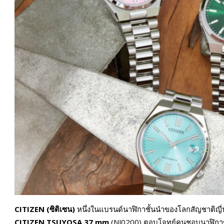
CITIZEN (ซิติเซน)
หนึ่งในแบรนด์นาฬิกาชั้นนำของโลกสัญชาติญี่ปุ
CITIZEN TSUYOSA 37 mm
(NJ0200) ตอบโจทย์คนชอบนาฬิกาขนาด