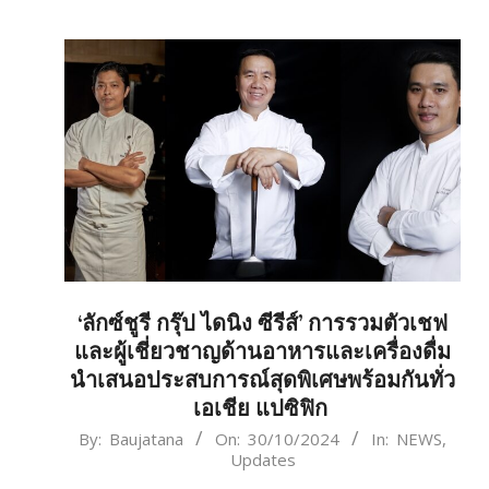
‘ลักซ์ชูรี กรุ๊ป ไดนิง ซีรีส์’ การรวมตัวเชฟ
และผู้เชี่ยวชาญด้านอาหารและเครื่องดื่ม
นำเสนอประสบการณ์สุดพิเศษพร้อมกันทั่ว
เอเชีย แปซิฟิก
2024-
By:
Baujatana
On:
30/10/2024
In:
NEWS
,
Updates
10-