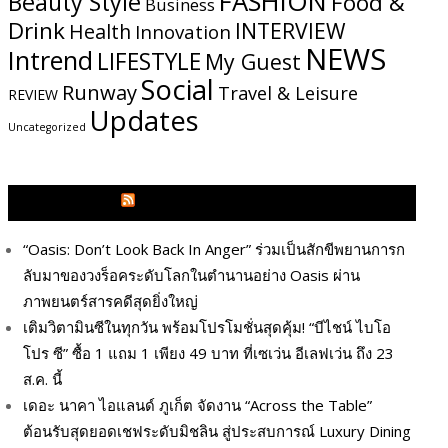
FASHION
Beauty Style
Food &
Business
Drink
INTERVIEW
Health
Innovation
NEWS
Intrend
LIFESTYLE
My​ Guest
Social
Runway
Travel & Leisure
REVIEW
Updates
Uncategorized
GLITZMAGAZINES.COM
“Oasis: Don’t Look Back In Anger” ร่วมเป็นสักขีพยานการก
ลับมาของวงร็อคระดับโลกในตำนานอย่าง Oasis ผ่าน
ภาพยนตร์สารคดีสุดยิ่งใหญ่
เติมวิตามินซีในทุกวัน พร้อมโปรโมชั่นสุดคุ้ม! “บีไชน์ ไบโอ
โปร ซี” ซื้อ 1 แถม 1 เพียง 49 บาท ที่เซเว่น อีเลฟเว่น ถึง 23
ส.ค. นี้
เดอะ นาคา ไอแลนด์ ภูเก็ต จัดงาน “Across the Table”
ต้อนรับสุดยอดเชฟระดับมิชลิน สู่ประสบการณ์ Luxury Dining