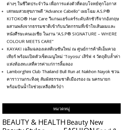
ต่างๆ ในชีวิตประจำวัน เพื่อการแต่งตัวที่ตอบโจทย์ทุกโอกาส
เสกผมสวยสุขภาพดี “Advance Cabello” เผยโฉม A.S.P®
KITOKO® Hair Care วีแกนแฮร์แคร์ระดับลักชัวรีจากอังกฤษ
ผสานพลังจากธรรมชาติเข้ากับนวัตกรรมที่เข้าใจเส้นผมและ
หนังศีรษะคนเอเชีย ในงาน “A.S.P® SIGNATURE – WHERE
COLOUR MEETS CARE”
KAYAKI เฉลิมฉลองเดสติเนชันใหม่ ณ ศูนย์การค้าดิเอ็มควอ
เทียร์ พร้อมเปิดตัวเซ็ตเมนูใหม่ ‘Toyosu’ เสิร์ฟ 4 วัตถุดิบล้ำค่า
แห่งท้องทะเลที่ควรค่าแก่การลิ้มลอง
Lamborghini Club Thailand Bull Run at Nakhon Nayok ชวน
คาราวานกระทิงดุ สัมผัสธรรมชาติเมืองรอง ณ นครนายก
พร้อมปันน้ำใจช่วยเหลือสัตว์ป่า
หมวดหมู่
BEAUTY & HEALTH
Beauty New