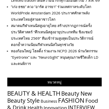
Limited Edition เติมความน่ารักทุกโมเมนต์ เริ่ม 7 ส.ค. 69
“เก่ง ธชย” ควง “อาร์ต อารยา” ร่วมเทศกาลระดับโลก
WorldPride Amsterdam 2026 ประกาศศักดาพลัง
ประเทศไทยสู่สายตาชาวโลก
สมาคมกีฬาเทนนิสสูงอายุไทย สร้างปรากฏการณ์ครั้ง
ประวัติศาสตร์ “ศึกเทนนิสสูงอายุประเภททีม ชิงแชมป์
ประเทศไทย 2569” ทีมเข้าร่วมสูงสุดเป็นประวัติการณ์
ตอกย้ำความนิยมกีฬาเทนนิสในทุกช่วงวัย
ทองก้อนใหญ่ โฮลดิ้ง ร่วมงาน NCPD 2026 นำนวัตกรรม
“Eyetronix” และ “NeuroSight” หนุนคุณภาพชีวิตเด็ก LD
และคนพิการ
หมวดหมู่
BEAUTY & HEALTH
Beauty New
FASHION
Beauty Style
Food
Business
& Drink
INTERVIEW
Health
Innovation