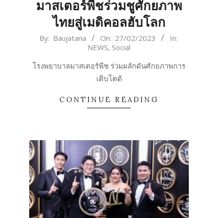
มาสเตอร์พีชร่วมชูศักยภาพ
ไทยสู่เมดิคอลฮับโลก
2023-
By:
Baujatana
On:
27/02/2023
In:
NEWS
,
Social
02-
27
โรงพยาบาลมาสเตอร์พีช ร่วมผลักดันศักยภาพการ
เติบโตด้
CONTINUE READING