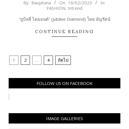
2023-
By:
Baujatana
On:
16/02/2023
In:
FASHION
,
Intrend
02-
16
“ยูบิลลี่ ไดมอนด์” (Jubilee Diamond) โดย อัญรัตน์
CONTINUE READING
Posts
1
2
…
4
ถัดไป
pagination
FOLLOW US ON FACEBOOK
IMAGE GALLERIES