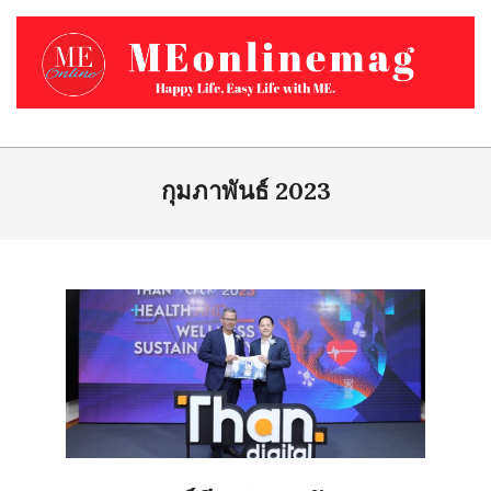
Skip
to
content
MEONLINEMAG.COM
Primary
Navigation
กุมภาพันธ์ 2023
Menu