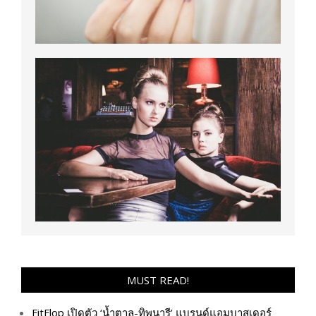
MUST READ!
FitFlop เปิดตัว ‘น้ำตาล-ทิพนารี’ แบรนด์แอมบาสเดอร์