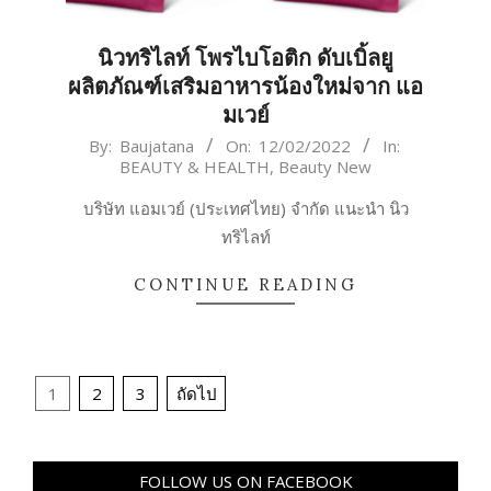
นิวทริไลท์ โพรไบโอติก ดับเบิ้ลยู
ผลิตภัณฑ์เสริมอาหารน้องใหม่จาก แอ
มเวย์
2022-
By:
Baujatana
On:
12/02/2022
In:
BEAUTY & HEALTH
,
Beauty New
02-
12
บริษัท แอมเวย์ (ประเทศไทย) จำกัด แนะนำ นิว
ทริไลท์
CONTINUE READING
Posts
1
2
3
ถัดไป
pagination
FOLLOW US ON FACEBOOK