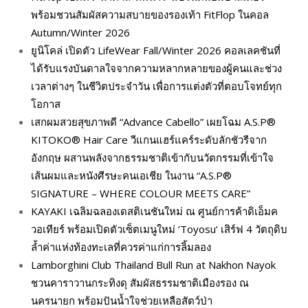
พร้อมชวนสัมผัสความสบายของรองเท้า FitFlop ในคอล
Autumn/Winter 2026
ยูนิโคล่ เปิดตัว LifeWear Fall/Winter 2026 คอลเลคชันที่
ได้รับแรงบันดาลใจจากความหลากหลายของผู้คนและช่วง
เวลาต่างๆ ในชีวิตประจำวัน เพื่อการแต่งตัวที่ตอบโจทย์ทุก
โอกาส
เสกผมสวยสุขภาพดี “Advance Cabello” เผยโฉม A.S.P®
KITOKO® Hair Care วีแกนแฮร์แคร์ระดับลักชัวรีจาก
อังกฤษ ผสานพลังจากธรรมชาติเข้ากับนวัตกรรมที่เข้าใจ
เส้นผมและหนังศีรษะคนเอเชีย ในงาน “A.S.P®
SIGNATURE – WHERE COLOUR MEETS CARE”
KAYAKI เฉลิมฉลองเดสติเนชันใหม่ ณ ศูนย์การค้าดิเอ็มค
วอเทียร์ พร้อมเปิดตัวเซ็ตเมนูใหม่ ‘Toyosu’ เสิร์ฟ 4 วัตถุดิบ
ล้ำค่าแห่งท้องทะเลที่ควรค่าแก่การลิ้มลอง
Lamborghini Club Thailand Bull Run at Nakhon Nayok
ชวนคาราวานกระทิงดุ สัมผัสธรรมชาติเมืองรอง ณ
นครนายก พร้อมปันน้ำใจช่วยเหลือสัตว์ป่า