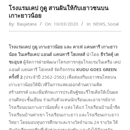
โรงแรมเคป กูดู สานฝันให้กับเยาวชนบน
เกาะยาวน้อย
By:
Baujatana
On:
10/03/2020
In:
NEWS
,
Social
โรงแรมเคป กูดู เกาะยาวน้อย และ คาเฟ่ แคนทารี เกาะยาว
น้อย ในเครือเคป แอนด์ แคนทารี โฮเทลส์
นำโดย
ธีรวัลคุ์ เต
ชะอุบล
ผู้จัดการฝ่ายพัฒนาโครงการกลุ่มโรงแรมในเครือ เคป
แอนด์ แคนทารี โฮเทลส์ จัดกิจกรรม
KUDU GOES GREEN
ครั้งที่ 2
(ประจำปี 2562-2563) เพื่อส่งเสริมเยาวชนไทยบน
เกาะยาวน้อยให้มีเวทีในการแสดงออกด้านความคิด
สร้างสรรค์ และเพิ่มทักษะการประดิษฐ์ขยะรีไซเคิลให้เป็นผล
งานศิลปะชั้นเยี่ยม ร่วมกับตัวแทนนักเรียนและอาจารย์จาก
โรงเรียนบนเกาะยาวน้อยทั้ง 4 แห่ง ได้แก่ โรงเรียนบ้านน้ำจืด
โรงเรียนบ้านท่าเขา โรงเรียนเกาะยาว และโรงเรียนเกาะยาว
วิทยา โดยมอบทุนการศึกษาและรางวัลจำนวน 24 รางวัล ให้
กับนักเรียนทุกทีมที่เข้าร่วมการแข่งขัน และยังได้มีการจัด