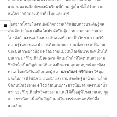
แสดงผลงานศิลปะของนักเรียนที่บ้านอยู่เย็น ซึ่งได้รับความ
สนใจจากนักท่องเที่ยวทั้งไทยและเทศ
นอกจากนี้ภายในงานยังมีกิจกรรมเวิร์คช็อปการประดิษฐ์ผล
งานศิลปะ โดย
เอลิค โตบัว
ศิลปินผู้มากความสามารถและ
โด่งดังด้านงานเครื่องประดับสวมหัว มาเป็นวิทยากรร่วมให้
ความรู้ในการแนะนำการคัดแยกขยะ รวมทั้งการลดปริมาณ
ขยะบนเกาะยาวน้อย พร้อมร่วมแบ่งปันไอเดียนำขยะที่เก็บได้
บนเกาะมารีไซเคิลเป็นผลงานศิลปะม้าน้ำที่โดดเด่นสวยงาม
ซึ่งม้าน้ำเป็นสัญลักษณ์ที่แสดงถึงความอุดมสมบูรณ์ของท้อง
ทะเล โดยศิลปินเอลิคและผู้ช่วย
นภาภัสสร์ ศรีปัตตา
ใช้มุม
มองในการดีไซน์ช่วยแนะนำและร่วมประดิษฐ์ม้าน้ำอย่างใกล้
ชิดกับนักเรียนทั้ง 4 โรงเรียนบนเกาะยาวน้อยจนผลงานม้าน้ำ
จากขยะรีไซเคิลสำเร็จสวยงาม และได้ตั้งอยู่ที่โรงแรมเคป กูดู
เกาะยาวน้อย เพื่อเป็นสัญลักษณ์ในการร่วมกันอนุรักษ์สิ่ง
แวดล้อม