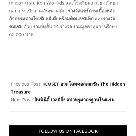
เกาะยาว กลุ่ม Koh Yao Kids และโรงเรียนเกาะยาววิทยา
กลุ่ม กระเป๋าสานเส้นพลาสติก,
รางวัลแชร์ภาพเบื้องหลัง
กิจกรรมทางโซเชียลมีเดียพร้อมติดแฮชแท็ก
และ
รางวัล
ชมเชย
ด้วย รวมทั้งสิ้น 24 รางวัล รวมมูลค่าทุนการศึกษา
62,000 บาท
2020-
03-
Previous Post:
KLOSET อวดโฉมคอลเลกชั่น The Hidden
10
Treasure
Next Post:
อินฟินิตี้ เวลบีอิ้ง สปาหรูมาตรฐานโรงแรม
FOLLOW US ON FACEBOOK