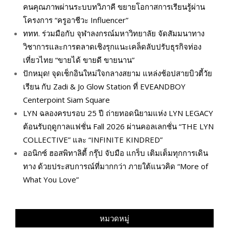
คนคุณภาพผ่านระบบทวิภาคี ขยายโอกาสการเรียนรู้ผ่าน
โครงการ “ครูอาชีวะ Influencer”
ททท. ร่วมมือกับ จุฬาลงกรณ์มหาวิทยาลัย จัดสัมมนาทาง
วิชาการและการตลาดเชิงรุกแนะเคล็ดลับปรับธุรกิจท่อง
เที่ยวไทย “ขายได้ ขายดี ขายนาน”
ปักหมุด! จุดเช็กอินใหม่ใจกลางสยาม แหล่งช้อปสายบิวตี้วัย
เรียน กับ Zadi & Jo Glow Station ที่ EVEANDBOY
Centerpoint Siam Square
LYN ฉลองครบรอบ 25 ปี ถ่ายทอดนิยามแห่ง LYN LEGACY
ต้อนรับฤดูกาลแฟชั่น Fall 2026 ผ่านคอลเลกชั่น “THE LYN
COLLECTIVE” และ “INFINITE KINDRED”
ออนิกซ์ ฮอสพิทาลิตี้ กรุ๊ป จับมือ แกร็บ เติมเต็มทุกการเดิน
ทาง ด้วยประสบการณ์ที่มากกว่า ภายใต้แนวคิด “More of
What You Love”
หมวดหมู่