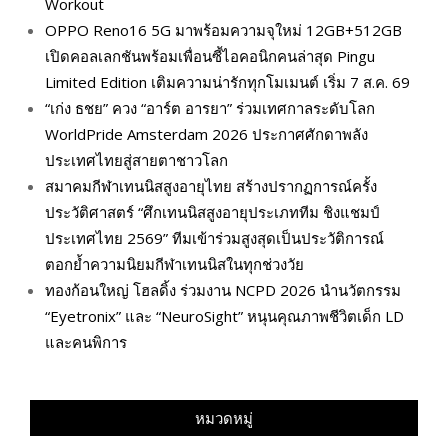
Workout
OPPO Reno16 5G มาพร้อมความจุใหม่ 12GB+512GB
เปิดคอลเลกชันพร้อมเพื่อนซี้ไอคอนิกคนล่าสุด Pingu
Limited Edition เติมความน่ารักทุกโมเมนต์ เริ่ม 7 ส.ค. 69
“เก่ง ธชย” ควง “อาร์ต อารยา” ร่วมเทศกาลระดับโลก
WorldPride Amsterdam 2026 ประกาศศักดาพลัง
ประเทศไทยสู่สายตาชาวโลก
สมาคมกีฬาเทนนิสสูงอายุไทย สร้างปรากฏการณ์ครั้ง
ประวัติศาสตร์ “ศึกเทนนิสสูงอายุประเภททีม ชิงแชมป์
ประเทศไทย 2569” ทีมเข้าร่วมสูงสุดเป็นประวัติการณ์
ตอกย้ำความนิยมกีฬาเทนนิสในทุกช่วงวัย
ทองก้อนใหญ่ โฮลดิ้ง ร่วมงาน NCPD 2026 นำนวัตกรรม
“Eyetronix” และ “NeuroSight” หนุนคุณภาพชีวิตเด็ก LD
และคนพิการ
หมวดหมู่