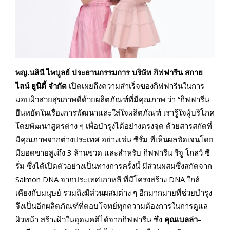
พญ.นลินี ไพบูลย์ ประธานกรรมการ บริษัท กิฟฟารีน สกาย
ไลน์ ยูนิตี้ จำกัด
เปิดเผยถึงความสำเร็จของกิฟฟารีนในการ
มอบผิวสวยสุขภาพดีด้วยผลิตภัณฑ์ที่มีคุณภาพ ว่า “กิฟฟารีน
ยืนหยัดในเรื่องการพัฒนาและใส่ใจผลิตภัณฑ์ เรารู้ใจผู้บริโภค
โดยพัฒนาสูตรต่าง ๆ เพื่อบำรุงได้อย่างตรงจุด ด้วยสารสกัดที่
มีคุณภาพจากต่างประเทศ อย่างเช่น ซีรั่ม ที่เห็นผลชัดเจนโดย
มียอดขายสูงถึง 3 ล้านขวด และสำหรับ กิฟฟารีน รีจู โกลว์ ซี
รั่ม ซึ่งได้เปิดตัวอย่างเป็นทางการครั้งนี้ มีส่วนผสมซึ่งสกัดจาก
Salmon DNA จากประเทศเกาหลี ที่มีโครงสร้าง DNA ใกล้
เคียงกับมนุษย์ รวมถึงมีส่วนผสมต่าง ๆ อีกมากมายที่ช่วยบำรุง
จึงเป็นอีกผลิตภัณฑ์ที่ตอบโจทย์ทุกความต้องการในการดูแล
ผิวหน้า สร้างผิวในอุดมคติได้จากกิฟฟารีน ซึ่ง
คุณเบลล่า
–