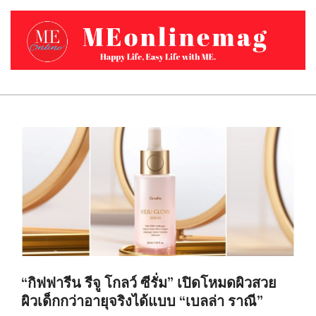
Skip
to
content
MEONLINEMAG.COM
Primary
Navigation
Menu
“กิฟฟารีน รีจู โกลว์ ซีรั่ม” เปิดโหมดผิวสวย
ผิวเด็กกว่าอายุจริงได้แบบ “เบลล่า ราณี”