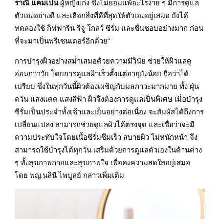
ราณี แคมเปน
ผู้หญิงเก่ง ซึ่งไม่ยอมแพ้อะไรง่าย ๆ มีการดูแล
ตัวเองอย่างดี และเลือกสิ่งที่ดีที่สุดให้ตัวเองอยู่เสมอ ยังได้
ทดลองใช้ กิฟฟารีน รีจู โกลว์ ซีรั่ม และชื่นชอบอย่างมาก ก่อน
ที่จะมาเป็นพรีเซนเตอร์อีกด้วย”
การบำรุงผิวอย่างสม่ำเสมอด้วยความมีวินัย ช่วยให้ผิวแลดู
อ่อนกว่าวัย โดยการดูแลผิวเร็วตั้งแต่อายุยังน้อย ถือว่าได้
เปรียบ ซึ่งในทุกวันนี้ผิวต้องเผชิญกับมลภาวะมากมาย ทั้ง ฝุ่น
ควัน แสงแดด แสงสีฟ้า ผิวจึงต้องการดูแลเป็นพิเศษ เมื่อบำรุง
ซีรั่มเป็นประจำทั้งเช้าและเย็นอย่างต่อเนื่อง จะสัมผัสได้ถึงการ
เปลี่ยนแปลง สามารถช่วยดูแลผิวได้ตรงจุด และเชื่อว่าจะมี
ความประทับใจโดยเนื้อซีรั่มซึมเร็ว สบายผิว ไม่หนักหน้า จึง
สามารถใช้บำรุงได้ทุกวัน เสริมด้วยการดูแลตัวเองในด้านต่าง
ๆ ทั้งสุขภาพกายและสุขภาพใจ เพื่อคงความสดใสอยู่เสมอ
โดย พญ.นลินี ไพบูลย์ กล่าวเพิ่มเติม