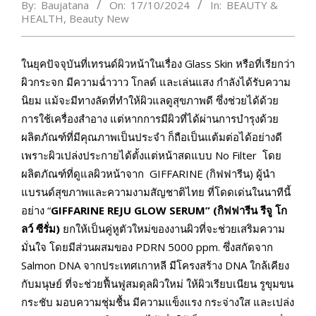
By:
Baujatana
On:
17/10/2024
In:
BEAUTY &
HEALTH
,
Beauty New
ในยุคปัจจุบันที่เทรนด์ผิวหน้าในเรื่อง Glass Skin หรือที่เรียกว่า
ผิวกระจก มีความฉ่ำวาว โกลด์ และเล่นแสง กำลังได้รับความ
นิยม แม้จะมีทางลัดที่ทำให้ผิวแลดูสุขภาพดี ซึ่งช่วยได้ด้วย
การใช้เครื่องสำอาง แต่หากการมีผิวที่ได้ผ่านการบำรุงด้วย
ผลิตภัณฑ์ที่มีคุณภาพเป็นประจำ ก็ถือเป็นแต้มต่อได้อย่างดี
เพราะผิวเปล่งประกายได้ตั้งแต่หน้าสดแบบ No Filter โดย
ผลิตภัณฑ์ที่ดูแลผิวหน้าจาก GIFFARINE (กิฟฟารีน) ผู้นำ
แบรนด์สุขภาพและความงามสัญชาติไทย ที่โดดเด่นในนาทีนี้
อย่าง “
GIFFARINE REJU GLOW SERUM” (กิฟฟารีน รีจู โก
ลว์ ซีรั่ม)
ยกให้เป็นคู่หูตัวใหม่ของงานผิวที่จะช่วยเสริมความ
มั่นใจ โดยมีส่วนผสมของ PDRN 5000 ppm. ซึ่งสกัดจาก
Salmon DNA จากประเทศเกาหลี มีโครงสร้าง DNA ใกล้เคียง
กับมนุษย์ ที่จะช่วยฟื้นฟูสมดุลผิวใหม่ ให้ผิวเรียบเนียน รูขุมขน
กระชับ มอบความชุ่มชื้น มีความแข็งแรง กระจ่างใส และเปล่ง