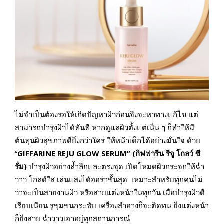
ไม่จำเป็นต้องรอให้เกิดปัญหาผิวก่อนจึงจะหาทางแก้ไข แต่
สามารถบำรุงผิวได้ทันที หากดูแลผิวตั้งแต่เนิ่น ๆ ก็ทำให้มี
ต้นทุนผิวสุขภาพดียิ่งกว่าใคร ให้หน้าเด็กได้อย่างมั่นใจ ด้วย
“
GIFFARINE REJU GLOW SERUM” (กิฟฟารีน รีจู โกลว์ ซี
รั่ม)
บำรุงผิวอย่างล้ำลึกและตรงจุด เปิดโหมดผิวกระจกให้ฉ่ำ
วาว โกลด์ใส เล่นแสงได้ออร่าขั้นสุด เหมาะสำหรับทุกคนไม่
ว่าจะเป็นสายงานผิว หรือสายแต่งหน้าในทุกวัน เมื่อบำรุงผิวดี
เรียบเนียน รูขุมขนกระชับ เครื่องสำอางก็จะติดทน ยิ่งแต่งหน้า
ก็ยิ่งสวย ฉ่ำวาวเอาอยู่ทุกสถานการณ์