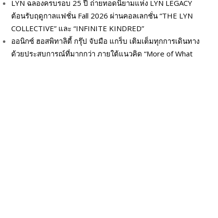
LYN ฉลองครบรอบ 25 ปี ถ่ายทอดนิยามแห่ง LYN LEGACY
ต้อนรับฤดูกาลแฟชั่น Fall 2026 ผ่านคอลเลกชั่น “THE LYN
COLLECTIVE” และ “INFINITE KINDRED”
ออนิกซ์ ฮอสพิทาลิตี้ กรุ๊ป จับมือ แกร็บ เติมเต็มทุกการเดินทาง
ด้วยประสบการณ์ที่มากกว่า ภายใต้แนวคิด “More of What
You Love”
หมวดหมู่
BEAUTY & HEALTH
Beauty New
FASHION
Beauty Style
Food &
Business
Drink
INTERVIEW
Health
Innovation
NEWS
Intrend
LIFESTYLE
My​ Guest
Social
Runway
Travel & Leisure
REVIEW
Updates
Uncategorized