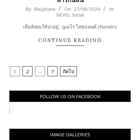
2024-
By:
Baujatana
On:
27/08/2024
In:
NEWS
,
Social
08-
27
เพื่อสังคมให้น่าอยู่…นูเมโร ไทยแลนด์ (Numéro
CONTINUE READING
Posts
1
2
…
7
ถัดไป
pagination
FOLLOW US ON FACEBOOK
IMAGE GALLERIES