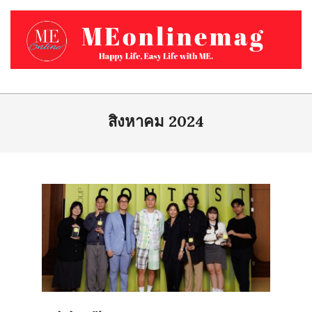
Skip
to
content
MEONLINEMAG.COM
Primary
Navigation
สิงหาคม 2024
Menu