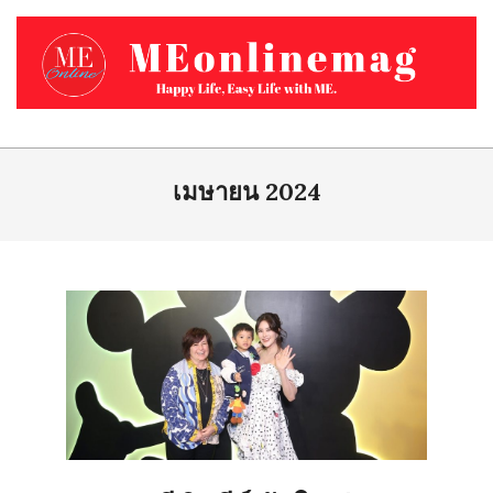
Skip
to
content
MEONLINEMAG.COM
Primary
Navigation
เมษายน 2024
Menu