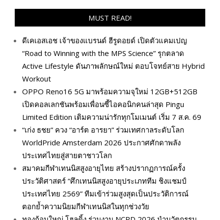
MUST READ!
ดีเคเอสเอช เจ้าของแบรนด์ ฮีรูดอยด์ เปิดตัวแคมเปญ
“Road to Winning with the MPS Science” รุกตลาด
Active Lifestyle ดันภาพลักษณ์ใหม่ ตอบโจทย์สาย Hybrid
Workout
OPPO Reno16 5G มาพร้อมความจุใหม่ 12GB+512GB
เปิดคอลเลกชันพร้อมเพื่อนซี้ไอคอนิกคนล่าสุด Pingu
Limited Edition เติมความน่ารักทุกโมเมนต์ เริ่ม 7 ส.ค. 69
“เก่ง ธชย” ควง “อาร์ต อารยา” ร่วมเทศกาลระดับโลก
WorldPride Amsterdam 2026 ประกาศศักดาพลัง
ประเทศไทยสู่สายตาชาวโลก
สมาคมกีฬาเทนนิสสูงอายุไทย สร้างปรากฏการณ์ครั้ง
ประวัติศาสตร์ “ศึกเทนนิสสูงอายุประเภททีม ชิงแชมป์
ประเทศไทย 2569” ทีมเข้าร่วมสูงสุดเป็นประวัติการณ์
ตอกย้ำความนิยมกีฬาเทนนิสในทุกช่วงวัย
ทองก้อนใหญ่ โฮลดิ้ง ร่วมงาน NCPD 2026 นำนวัตกรรม