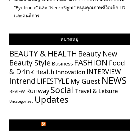
“Eyetronix” และ “NeuroSight” หนุนคุณภาพชีวิตเด็ก LD
และคนพิการ
หมวดหมู่
BEAUTY & HEALTH
Beauty New
FASHION
Beauty Style
Food
Business
& Drink
INTERVIEW
Health
Innovation
NEWS
Intrend
LIFESTYLE
My​ Guest
Social
Runway
Travel & Leisure
REVIEW
Updates
Uncategorized
GLITZMAGAZINES.COM