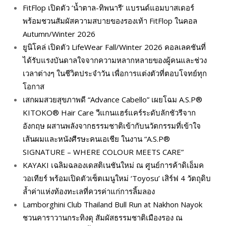
FitFlop เปิดตัว ‘น้ำตาล-ทิพนารี’ แบรนด์แอมบาสเดอร์
พร้อมชวนสัมผัสความสบายของรองเท้า FitFlop ในคอล
Autumn/Winter 2026
ยูนิโคล่ เปิดตัว LifeWear Fall/Winter 2026 คอลเลคชันที่
ได้รับแรงบันดาลใจจากความหลากหลายของผู้คนและช่วง
เวลาต่างๆ ในชีวิตประจำวัน เพื่อการแต่งตัวที่ตอบโจทย์ทุก
โอกาส
เสกผมสวยสุขภาพดี “Advance Cabello” เผยโฉม A.S.P®
KITOKO® Hair Care วีแกนแฮร์แคร์ระดับลักชัวรีจาก
อังกฤษ ผสานพลังจากธรรมชาติเข้ากับนวัตกรรมที่เข้าใจ
เส้นผมและหนังศีรษะคนเอเชีย ในงาน “A.S.P®
SIGNATURE – WHERE COLOUR MEETS CARE”
KAYAKI เฉลิมฉลองเดสติเนชันใหม่ ณ ศูนย์การค้าดิเอ็มค
วอเทียร์ พร้อมเปิดตัวเซ็ตเมนูใหม่ ‘Toyosu’ เสิร์ฟ 4 วัตถุดิบ
ล้ำค่าแห่งท้องทะเลที่ควรค่าแก่การลิ้มลอง
Lamborghini Club Thailand Bull Run at Nakhon Nayok
ชวนคาราวานกระทิงดุ สัมผัสธรรมชาติเมืองรอง ณ