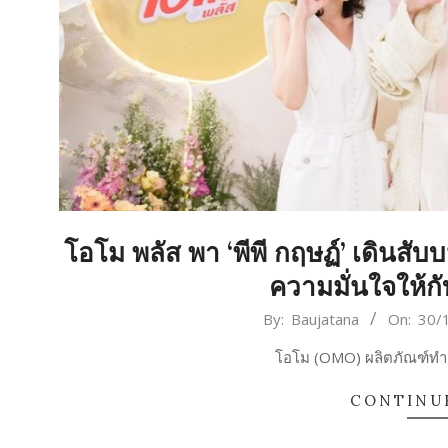
โอโม พลัส พา ‘พีพี กฤษฏ์’ เดินสับ
ความมั่นใจให้ก
2023-
By:
Baujatana
On:
30/
10-
โอโม (OMO) ผลิตภัณฑ์ทำคว
30
CONTINU