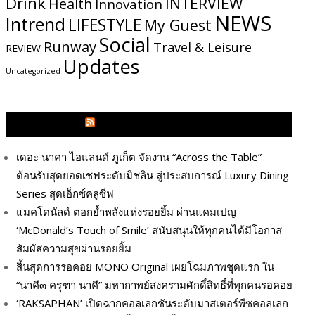
Drink
INTERVIEW
Health
Innovation
NEWS
Intrend
LIFESTYLE
My​ Guest
Social
Runway
Travel & Leisure
REVIEW
Updates
Uncategorized
GLITZMAGAZINES.COM
เดอะ นาคา ไอแลนด์ ภูเก็ต จัดงาน “Across the Table”
ต้อนรับสุดยอดเชฟระดับมิชลิน สู่ประสบการณ์ Luxury Dining
Series สุดเอ็กซ์คลูซีฟ
แมคโดนัลด์ ตอกย้ำพลังแห่งรอยยิ้ม ผ่านแคมเปญ
‘McDonald’s Touch of Smile’ สนับสนุนให้ทุกคนได้มีโอกาส
สัมผัสความสุขผ่านรอยยิ้ม
สิ้นสุดการรอคอย MONO Original เผยโฉมภาพชุดแรก ใน
“นาคี๓ ครุฑา นาคี” มหากาพย์สงครามศักดิ์สิทธิ์ที่ทุกคนรอคอย
‘RAKSAPHAN’ เปิดฉากคอลเลกชันระดับมาสเตอร์พีซคอลเลก