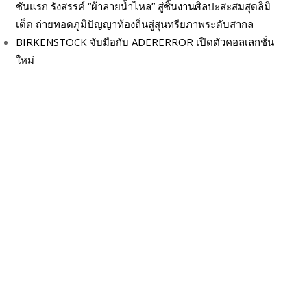
ชันแรก รังสรรค์ “ผ้าลายน้ำไหล” สู่ชิ้นงานศิลปะสะสมสุดลิมิ
เต็ด ถ่ายทอดภูมิปัญญาท้องถิ่นสู่สุนทรียภาพระดับสากล
BIRKENSTOCK จับมือกับ ADERERROR เปิดตัวคอลเลกชั่น
ใหม่