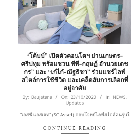
“โค้บบ์” เปิดตัวคอนโดฯ ย่านเกษตร-
ศรีปทุม พร้อมชวน พีพี-กฤษฏ์ อำนวยเดช
กร” และ “เก๋ไก๋-ณัฐธิชา” ร่วมแชร์ไลฟ์
สไตล์การใช้ชีวิต และเคล็ดลับการเลือกที่
อยู่อาศัย
2023-
By:
Baujatana
On:
23/10/2023
In:
NEWS
,
Updates
10-
23
“เอสซี แอสเสท” (SC Asset) ตอบโจทย์ไลฟ์สไตล์คนรุ่นใ
CONTINUE READING