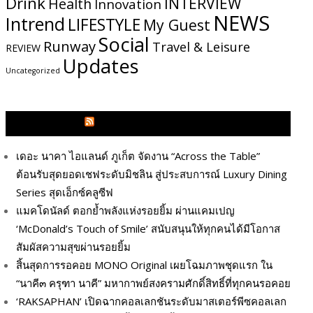
Drink
INTERVIEW
Health
Innovation
NEWS
Intrend
LIFESTYLE
My​ Guest
Social
Runway
Travel & Leisure
REVIEW
Updates
Uncategorized
GLITZMAGAZINES.COM
เดอะ นาคา ไอแลนด์ ภูเก็ต จัดงาน “Across the Table”
ต้อนรับสุดยอดเชฟระดับมิชลิน สู่ประสบการณ์ Luxury Dining
Series สุดเอ็กซ์คลูซีฟ
แมคโดนัลด์ ตอกย้ำพลังแห่งรอยยิ้ม ผ่านแคมเปญ
‘McDonald’s Touch of Smile’ สนับสนุนให้ทุกคนได้มีโอกาส
สัมผัสความสุขผ่านรอยยิ้ม
สิ้นสุดการรอคอย MONO Original เผยโฉมภาพชุดแรก ใน
“นาคี๓ ครุฑา นาคี” มหากาพย์สงครามศักดิ์สิทธิ์ที่ทุกคนรอคอย
‘RAKSAPHAN’ เปิดฉากคอลเลกชันระดับมาสเตอร์พีซคอลเลก