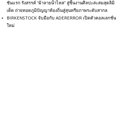
ชันแรก รังสรรค์ “ผ้าลายน้ำไหล” สู่ชิ้นงานศิลปะสะสมสุดลิมิ
เต็ด ถ่ายทอดภูมิปัญญาท้องถิ่นสู่สุนทรียภาพระดับสากล
BIRKENSTOCK จับมือกับ ADERERROR เปิดตัวคอลเลกชั่น
ใหม่