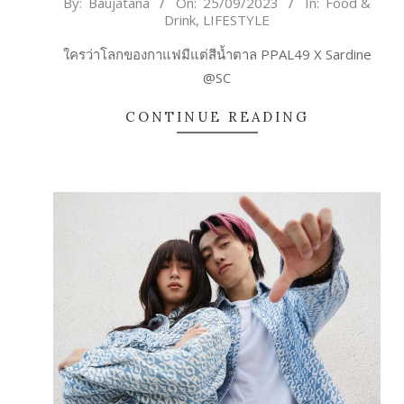
2023-
By:
Baujatana
On:
25/09/2023
In:
Food &
Drink
,
LIFESTYLE
09-
25
ใครว่าโลกของกาแฟมีแต่สีน้ำตาล PPAL49 X Sardine
@SC
CONTINUE READING