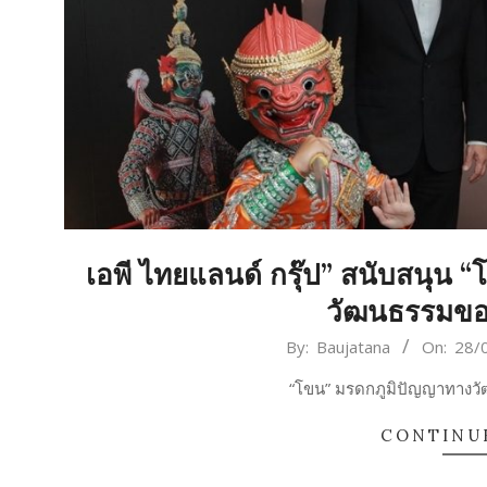
เอพี ไทยแลนด์ กรุ๊ป” สนับสนุน “
วัฒนธรรมของ
2023-
By:
Baujatana
On:
28/
09-
“โขน” มรดกภูมิปัญญาทางวั
28
CONTINU