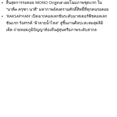
สิ้นสุดการรอคอย MONO Original เผยโฉมภาพชุดแรก ใน
“นาคี๓ ครุฑา นาคี” มหากาพย์สงครามศักดิ์สิทธิ์ที่ทุกคนรอคอย
‘RAKSAPHAN’ เปิดฉากคอลเลกชันระดับมาสเตอร์พีซคอลเลก
ชันแรก รังสรรค์ “ผ้าลายน้ำไหล” สู่ชิ้นงานศิลปะสะสมสุดลิมิ
เต็ด ถ่ายทอดภูมิปัญญาท้องถิ่นสู่สุนทรียภาพระดับสากล