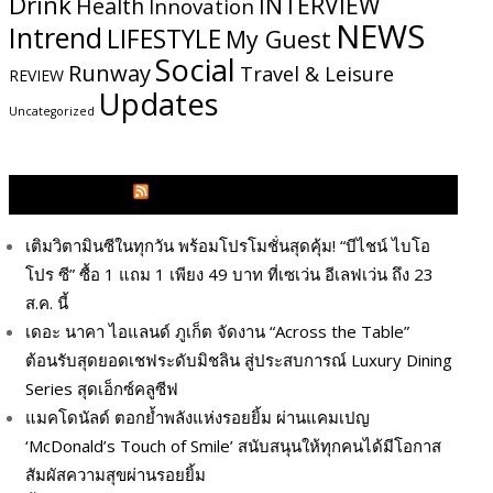
Drink
INTERVIEW
Health
Innovation
NEWS
Intrend
LIFESTYLE
My​ Guest
Social
Runway
Travel & Leisure
REVIEW
Updates
Uncategorized
GLITZMAGAZINES.COM
เติมวิตามินซีในทุกวัน พร้อมโปรโมชั่นสุดคุ้ม! “บีไชน์ ไบโอ
โปร ซี” ซื้อ 1 แถม 1 เพียง 49 บาท ที่เซเว่น อีเลฟเว่น ถึง 23
ส.ค. นี้
เดอะ นาคา ไอแลนด์ ภูเก็ต จัดงาน “Across the Table”
ต้อนรับสุดยอดเชฟระดับมิชลิน สู่ประสบการณ์ Luxury Dining
Series สุดเอ็กซ์คลูซีฟ
แมคโดนัลด์ ตอกย้ำพลังแห่งรอยยิ้ม ผ่านแคมเปญ
‘McDonald’s Touch of Smile’ สนับสนุนให้ทุกคนได้มีโอกาส
สัมผัสความสุขผ่านรอยยิ้ม