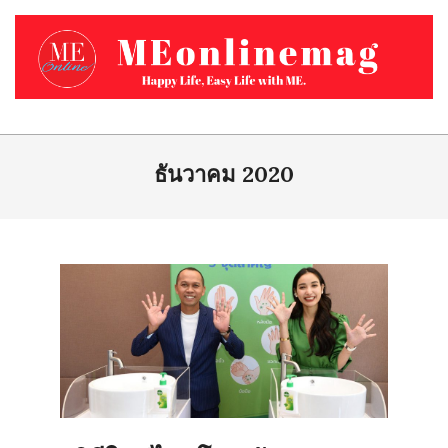
Skip
to
content
MEONLINEMAG.COM
Primary
Navigation
ธันวาคม 2020
Menu