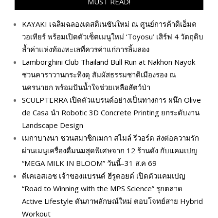
MUST READ!
KAYAKI เฉลิมฉลองเดสติเนชันใหม่ ณ ศูนย์การค้าดิเอ็มค
วอเทียร์ พร้อมเปิดตัวเซ็ตเมนูใหม่ ‘Toyosu’ เสิร์ฟ 4 วัตถุดิบ
ล้ำค่าแห่งท้องทะเลที่ควรค่าแก่การลิ้มลอง
Lamborghini Club Thailand Bull Run at Nakhon Nayok
ชวนคาราวานกระทิงดุ สัมผัสธรรมชาติเมืองรอง ณ
นครนายก พร้อมปันน้ำใจช่วยเหลือสัตว์ป่า
SCULPTERRA เปิดตัวแบรนด์อย่างเป็นทางการ ผนึก Olive
de Casa นำ Robotic 3D Concrete Printing ยกระดับงาน
Landscape Design
เมกาบางนา ชวนสมาชิกเมกา สไมล์ รีวอร์ด ส่งต่อความรัก
ผ่านเมนูเครื่องดื่มนมสุดพิเศษจาก 12 ร้านดัง กับแคมเปญ
“MEGA MILK IN BLOOM” วันนี้–31 ส.ค 69
ดีเคเอสเอช เจ้าของแบรนด์ ฮีรูดอยด์ เปิดตัวแคมเปญ
“Road to Winning with the MPS Science” รุกตลาด
Active Lifestyle ดันภาพลักษณ์ใหม่ ตอบโจทย์สาย Hybrid
Workout