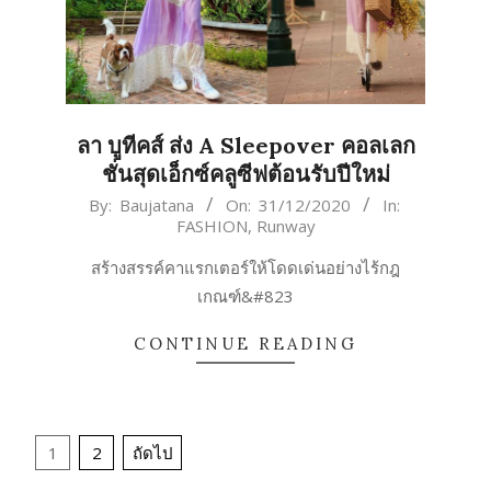
ลา บูทีคส์ ส่ง A Sleepover คอลเลก
ชั่นสุดเอ็กซ์คลูซีฟต้อนรับปีใหม่
2020-
By:
Baujatana
On:
31/12/2020
In:
FASHION
,
Runway
12-
31
สร้างสรรค์คาแรกเตอร์ให้โดดเด่นอย่างไร้กฎ
เกณฑ์&#823
CONTINUE READING
Posts
1
2
ถัดไป
pagination