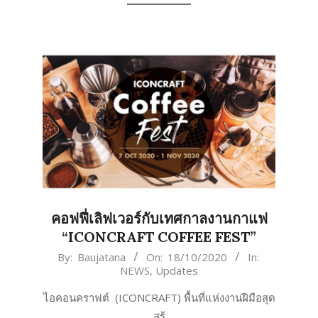
คอฟฟี่เลิฟเวอร์กับเทศกาลงานกาแฟ
“ICONCRAFT COFFEE FEST”
2020-
By:
Baujatana
On:
18/10/2020
In:
NEWS
,
Updates
10-
18
ไอคอนคราฟต์ (ICONCRAFT) พื้นที่แห่งงานฝีมือสุด
สร้