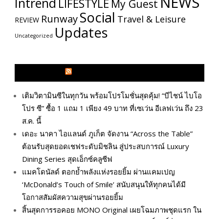
NEWS
Intrend
LIFESTYLE
My​ Guest
Social
Runway
Travel & Leisure
REVIEW
Updates
Uncategorized
GLITZMAGAZINES.COM
เติมวิตามินซีในทุกวัน พร้อมโปรโมชั่นสุดคุ้ม! “บีไชน์ ไบโอ
โปร ซี” ซื้อ 1 แถม 1 เพียง 49 บาท ที่เซเว่น อีเลฟเว่น ถึง 23
ส.ค. นี้
เดอะ นาคา ไอแลนด์ ภูเก็ต จัดงาน “Across the Table”
ต้อนรับสุดยอดเชฟระดับมิชลิน สู่ประสบการณ์ Luxury
Dining Series สุดเอ็กซ์คลูซีฟ
แมคโดนัลด์ ตอกย้ำพลังแห่งรอยยิ้ม ผ่านแคมเปญ
‘McDonald’s Touch of Smile’ สนับสนุนให้ทุกคนได้มี
โอกาสสัมผัสความสุขผ่านรอยยิ้ม
สิ้นสุดการรอคอย MONO Original เผยโฉมภาพชุดแรก ใน