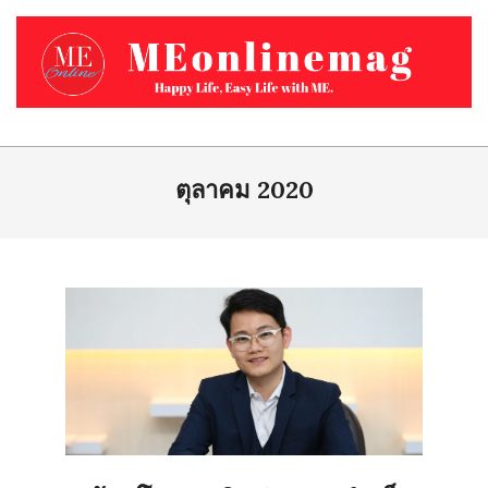
Skip
to
content
MEONLINEMAG.COM
Primary
Navigation
ตุลาคม 2020
Menu