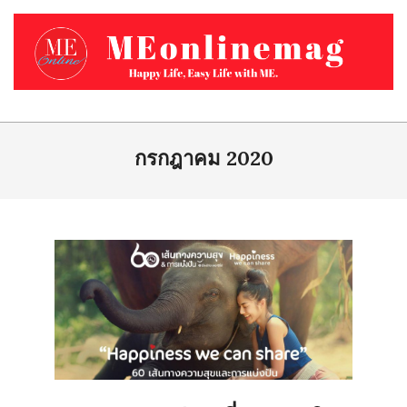
Skip
to
content
MEONLINEMAG.COM
Primary
Navigation
กรกฎาคม 2020
Menu