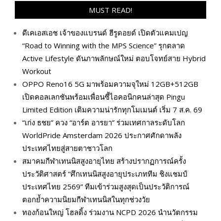
MUST READ!
ดีเคเอสเอช เจ้าของแบรนด์ ฮีรูดอยด์ เปิดตัวแคมเปญ
“Road to Winning with the MPS Science” รุกตลาด
Active Lifestyle ดันภาพลักษณ์ใหม่ ตอบโจทย์สาย Hybrid
Workout
OPPO Reno16 5G มาพร้อมความจุใหม่ 12GB+512GB
เปิดคอลเลกชันพร้อมเพื่อนซี้ไอคอนิกคนล่าสุด Pingu
Limited Edition เติมความน่ารักทุกโมเมนต์ เริ่ม 7 ส.ค. 69
“เก่ง ธชย” ควง “อาร์ต อารยา” ร่วมเทศกาลระดับโลก
WorldPride Amsterdam 2026 ประกาศศักดาพลัง
ประเทศไทยสู่สายตาชาวโลก
สมาคมกีฬาเทนนิสสูงอายุไทย สร้างปรากฏการณ์ครั้ง
ประวัติศาสตร์ “ศึกเทนนิสสูงอายุประเภททีม ชิงแชมป์
ประเทศไทย 2569” ทีมเข้าร่วมสูงสุดเป็นประวัติการณ์
ตอกย้ำความนิยมกีฬาเทนนิสในทุกช่วงวัย
ทองก้อนใหญ่ โฮลดิ้ง ร่วมงาน NCPD 2026 นำนวัตกรรม