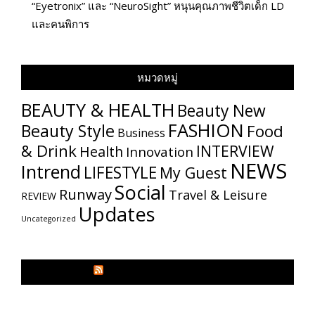
“Eyetronix” และ “NeuroSight” หนุนคุณภาพชีวิตเด็ก LD
และคนพิการ
หมวดหมู่
BEAUTY & HEALTH
Beauty New
FASHION
Beauty Style
Food
Business
& Drink
INTERVIEW
Health
Innovation
NEWS
Intrend
LIFESTYLE
My​ Guest
Social
Runway
Travel & Leisure
REVIEW
Updates
Uncategorized
GLITZMAGAZINES.COM